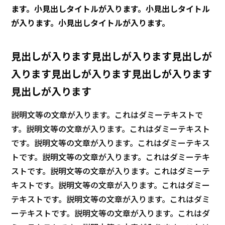
ます。小見出しタイトルが入ります。小見出しタイトル
が入ります。小見出しタイトルが入ります。
見出しが入ります見出しが入ります見出しが
入ります見出しが入ります見出しが入ります
見出しが入ります
説明文等の文章が入ります。これはダミーテキストで
す。説明文等の文章が入ります。これはダミーテキスト
です。説明文等の文章が入ります。これはダミーテキス
トです。説明文等の文章が入ります。これはダミーテキ
ストです。説明文等の文章が入ります。これはダミーテ
キストです。説明文等の文章が入ります。これはダミー
テキストです。説明文等の文章が入ります。これはダミ
ーテキストです。説明文等の文章が入ります。これはダ