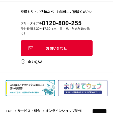
見積もり・ご依頼など、
お気軽にご相談ください
0120-800-255
フリーダイアル
受付時間 8:30〜17:30（土・日・祝・年末年始を除
く）
お問い合わせ
全力Q&A
TOP
サービス・料金
オンラインショップ制作