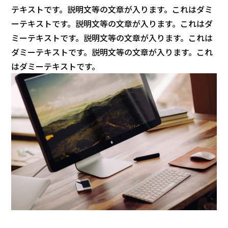
テキストです。説明文等の文章が入ります。これはダミ
ーテキストです。説明文等の文章が入ります。これはダ
ミーテキストです。説明文等の文章が入ります。これは
ダミーテキストです。説明文等の文章が入ります。これ
はダミーテキストです。