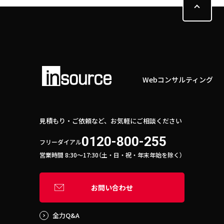
Webコンサルティング
見積もり・ご依頼など、お気軽にご相談ください
0120-800-255
フリーダイアル
営業時間 8:30〜17:30（土・日・祝・年末年始を除く）
お問い合わせ
全力Q&A