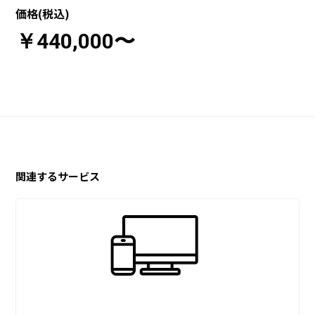
価格(税込)
￥440,000〜
関連するサービス