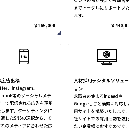
ウントの初期設定から改善
までトータルにサポートい
ます。
￥165,000
￥440,0
NS広告出稿
人材採用デジタルソリュ
tter、Instagram、
ョン
cebook等のソーシャルメデ
求職者の集まるIndeedや
ア上で配信される広告を運用
Googleしごと検索に対応し
たします。ターゲティングに
用サイトを構築いたします
も適したSNSの選択から、そ
社サイトでの採用活動を強
ぞれのメディアに合わせた広
たい企業様におすすめです