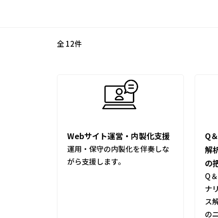
全 12件
Webサイト運営・内製化支援
Q
運用・保守の内製化を伴奏しな
解
がら支援します。
の
Q＆
ナ
ス
の