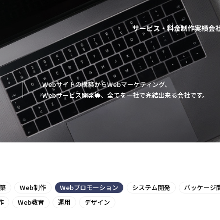
サービス・料金
制作実績
会
Webサイトの構築からWebマーケティング、
Webサービス開発等、全てを一社で完結出来る会社です。
構築
Web制作
Webプロモーション
システム開発
パッケージ
作
Web教育
運用
デザイン